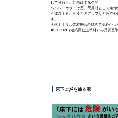
して分解し、効果は半永久的
ヘルシーカラーは壁、天井材として遠赤
や体温上昇、免疫力のアップなど遠赤外
す。
天然ミネラル素材99%の材料で安心かつ
JIS A 6909（建築用仕上塗材）の品質
床下に炭を塗る家